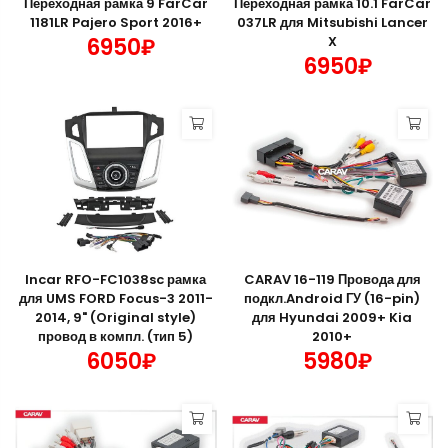
Переходная рамка 9 FarCar
Переходная рамка 10.1 FarCar
1181LR Pajero Sport 2016+
037LR для Mitsubishi Lancer
6950₽
X
6950₽
Incar RFO-FC1038sc рамка
CARAV 16-119 Провода для
для UMS FORD Focus-3 2011-
подкл.Android ГУ (16-pin)
2014, 9" (Original style)
для Hyundai 2009+ Kia
провод в компл. (тип 5)
2010+
6050₽
5980₽