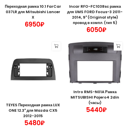
Переходная рамка 10.1 FarCar
Incar RFO-FC1038sc рамка
037LR для Mitsubishi Lancer
для UMS FORD Focus-3 2011-
X
2014, 9" (Original style)
6950₽
провод в компл. (тип 5)
6050₽
Intro RMS-N01A Рамка
MITSUBISHI Pajero4 2din
(часы)
TEYES Переходная рамка LUX
5440₽
ONE 12.3" для Mazda CX5
2012-2015
5480₽