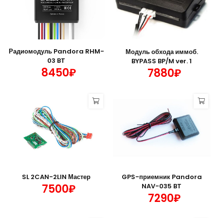
Радиомодуль Pandora RHM-
Модуль обхода иммоб.
03 BT
BYPASS BP/M ver. 1
8450₽
7880₽
SL 2CAN-2LIN Мастер
GPS-приемник Pandora
7500₽
NAV-035 BT
7290₽