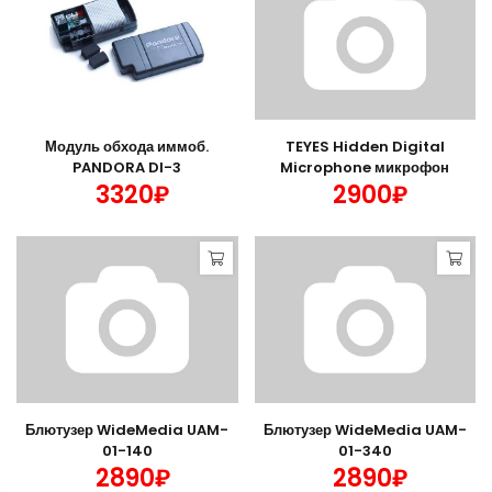
Модуль обхода иммоб.
TEYES Hidden Digital
PANDORA DI-3
Microphone микрофон
3320₽
2900₽
Блютузер WideMedia UAM-
Блютузер WideMedia UAM-
01-140
01-340
2890₽
2890₽