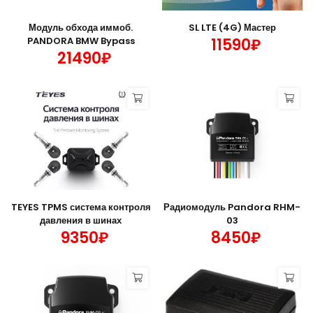
Модуль обхода иммоб.
SL LTE (4G) Мастер
PANDORA BMW Bypass
11590₽
21490₽
TEYES TPMS система контроля
Радиомодуль Pandora RHM-
давления в шинах
03
9350₽
8450₽