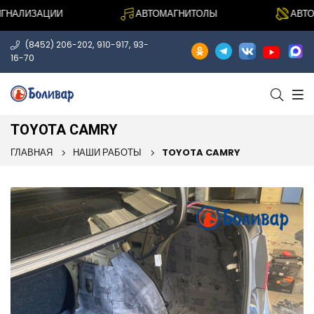
НАЛИЗАЦИИ
АВТОМАГНИТОЛЫ
АВТОАК
,
,
(8452) 206-202
910-917
93-
16-70
TOYOTA CAMRY
ГЛАВНАЯ
НАШИ РАБОТЫ
TOYOTA CAMRY