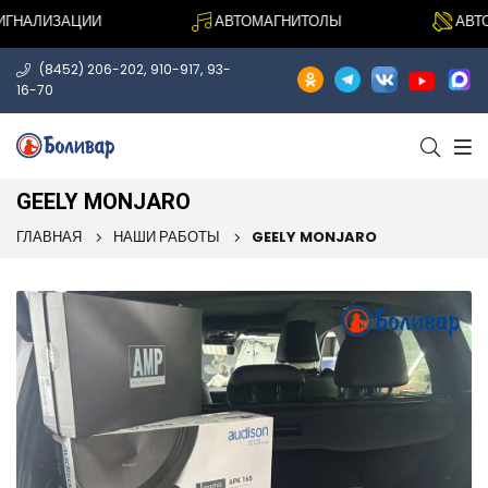
НАЛИЗАЦИИ
АВТОМАГНИТОЛЫ
АВТОА
,
,
(8452) 206-202
910-917
93-
16-70
GEELY MONJARO
ГЛАВНАЯ
НАШИ РАБОТЫ
GEELY MONJARO