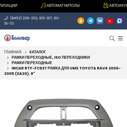
ЗАЦИИ
АВТОМАГНИТОЛЫ
АВТОАКУСТ
,
,
(8452) 206-202
910-917
93-
16-70
ГЛАВНАЯ
КАТАЛОГ
РАМКИ ПЕРЕХОДНЫЕ, ISO ПЕРЕХОДНИКИ
РАМКИ ПЕРЕХОДНЫЕ
INCAR RTY-FC537 РАМКА ДЛЯ UMS TOYOTA RAV4 2000-
2005 (XA20), 9"