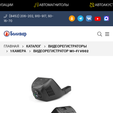
АЦИИ
АВТОМАГНИТОЛЫ
АВТОАКУСТИ
,
,
(8452) 206-202
910-917
93-
16-70
ГЛАВНАЯ
КАТАЛОГ
ВИДЕОРЕГИСТРАТОРЫ
1 КАМЕРА
ВИДЕОРЕГИСТРАТОР WI-FI V002