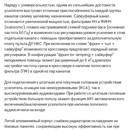
Наряду с универсальностью, одним из сильнейших достоинств
усилителя выступает отличная приспособленность каждой группы
каналов своему целевому назначению. Сабвуферный канал
отличается увеличенной мощностью, фильтрами НЧ и ФИНЧ
(subsonic), плавно настраиваемой схемой подъема баса (основная
частота 50 Гц) и возможностью регулировки уровня усиления в этом
отдельном канале с помощью приобретаемого за дополнительную
плату пульта ДУ HRC. При включении по схеме "фронт + тыл +
сабвуфер" возможности кроссовера предлагают изрядный запас
регулировок. В конфигурации "фронт bi-amping + сабвуфер"
неоценимую помощь окажет расширенный до 5 кГц диапазон
настройки частоты среза в кроссовере и наличие полосового
фильтра (ПФ) в одной из пар каналов.
Для подключения к штатным или покупным головным устройствам
усилитель оснащен как низкоуровневыми (RCA), так и
высокоуровневыми аудиовходами. При работе со штатным головным
устройством большую пользу окажет функция ART автоматического
включения/выключения усилителя при наличии полезного
аудиосигнала на входе.
Литой алюминиевый корпус снабжен радиатором охлаждения на
боковых панелях, сохраняющим высокую эффективность как при