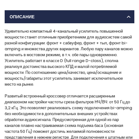
ОПИСАНИЕ
Удивительно компактный 4-канальный усилитель повышенной
мощности станет отличным приобретением для аудиосистем самой
разной конфигурации: фронт + сабвуфер, фронт + тыл, фронт bi-
amping и множества других вариантов. Любую пару каналов можно
включить в мостовом режиме, в т.ч. обе пары одновременно.
Усилитель работает в классе D (full range D-class), сполна
реализуя достоинства высокого КПД и малой потребляемой
мощности. По соотношению цена/качество, цена/оснащение и
мощность/габариты этот усилитель занимает исключительное
место на рынке.
Развитый встроенный кроссовер отличается расширенным
диапазоном настройки частоты среза фильтров НЧ/ВЧ: от 50 Гц до
3,2 кГц. Это позволяет реализовать схему подключения bi-amping
без необходимости в дополнительных внешних устройствах
обработки аудиосигнала. Предусмотренная для одной из пар
каналов плавно настраиваемая схема подъема баса (основная
частота 50 Гц) поможет достичь желаемой полновесности
представления в нижнем регистре. Для подключения к штатным или