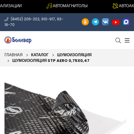
ЛИЗАЦИИ
АВТОМАГНИТОЛЫ
АВТОАКУ
,
,
(8452) 206-202
910-917
93-
16-70
ГЛАВНАЯ
КАТАЛОГ
ШУМОИЗОЛЯЦИЯ
ШУМОИЗОЛЯЦИЯ STP AERO 0,75X0,47