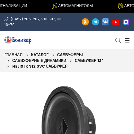
НАЛИЗАЦИИ
АВТОМАГНИТОЛЫ
АВТОА
,
,
(8452) 206-202
910-917
93-
16-70
ГЛАВНАЯ
КАТАЛОГ
САБВУФЕРЫ
САБВУФЕРНЫЕ ДИНАМИКИ
САБВУФЕР 12"
HELIX IK S12 SVC САБВУФЕР