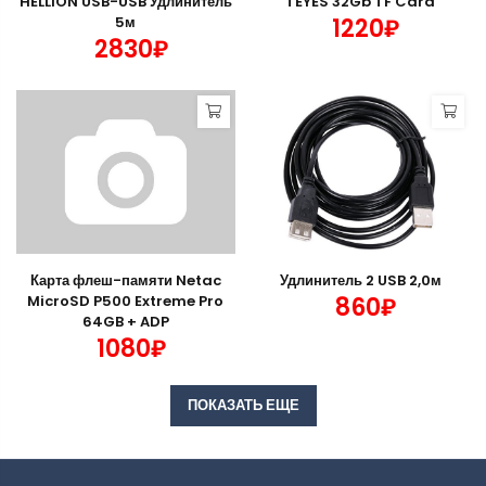
HELLION USB-USB Удлинитель
TEYES 32Gb TF Card
5м
1220₽
2830₽
Карта флеш-памяти Netac
Удлинитель 2 USB 2,0м
MicroSD P500 Extreme Pro
860₽
64GB + ADP
1080₽
ПОКАЗАТЬ ЕЩЕ