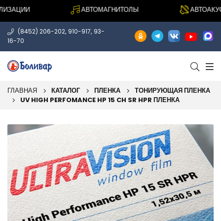
ЗАЦИИ
АВТОМАГНИТОЛЫ
АВТОАКУСТ
,
,
(8452) 206-202
910-917
93-
16-70
ГЛАВНАЯ
КАТАЛОГ
ПЛЕНКА
ТОНИРУЮЩАЯ ПЛЕНКА
UV HIGH PERFOMANCE HP 15 CH SR HPR ПЛЕНКА