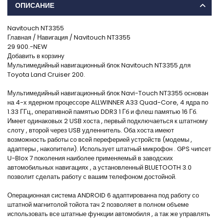
ОПИСАНИЕ
Navitouch NT3355
Главная / Навигация / Navitouch NT3355
29 900.-NEW
Добавить в корзину
Мультимедийный навигационный блок Navitouch NT3355 для
Toyota Land Cruiser 200.
Мультимедийный навигационный блок Navi-Touch NT3355 основан
на 4-х ядерном процессоре ALLWINNER A33 Quad-Core, 4 ядра по
1.33 ГГц., оперативной памятью DDR3 1 Гб и флеш памятью 16 Гб.
Имеет одинаковых 2 USB хоста , первый подключаеться к штатному
слоту , второй через USB удленнитель. Оба хоста имеют
возможность работы со всей переферией устройств (модемы ,
адаптеры , накопители). Использует штатный микрофон . GPS чипсет
U-Blox 7 поколения наиболее применяемый в заводских
автомобильных навигациях , а установленный BLUETOOTH 3.0
позволит сделать работу с вашим телефоном достойной.
Операционная система ANDROID 6 адаптированна под работу со
штатной магнитолой тойота тач 2 позволяет в полном объеме
использовать все штатные функции автомобиля , а так же управлять