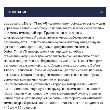
ОПИСАНИЕ
Замок капота Defen Time V5 является электромеханическим – для
управления замком необходимо использовать брелок сигнализации
или метку иммобилайзера. При постановке на охрану
электромеханический замок автоматически заблокируется, и
разблокируется – при отключении охраны, поэтому владельцу не
нужно что-либо делать отдельно для управления замком.
Defen Time V5 универсален – он подходит к любому
отечественному и иностранному автомобилю, независимо от его
марки и модели. Кронштейн устройства имеет тип крючок/сфера и
выполнен из закаленной стали. Среди важных достоинств Defen
Time V5: запорный штырь из нержавеющей стали со специальным
покрытием, защита электродвигателя от перегрева и перегрузки,
усиленная конструкция червячного привода
Замок выполнен из устойчивых к коррозии материалов и имеет
пыле- и влагозащищенную конструкцию с возможностью полной
герметизации – он полностью готов к ежедневной эксплуатации в
нашей стране, отличающейся не самым благоприятным климатом:
температурный режим работы Defen Time V5 лежит в пределах от
-40 до + 95 градусов.