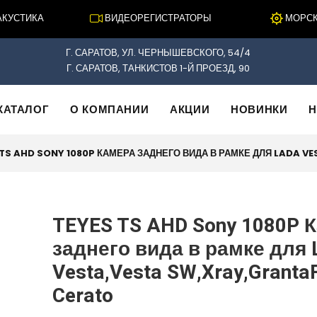
СТИКА
ВИДЕОРЕГИСТРАТОРЫ
МОРСКАЯ
Г. САРАТОВ, УЛ. ЧЕРНЫШЕВСКОГО, 54/4
Г. САРАТОВ, ТАНКИСТОВ 1-Й ПРОЕЗД, 90
КАТАЛОГ
О КОМПАНИИ
АКЦИИ
НОВИНКИ
Н
 TS AHD SONY 1080P КАМЕРА ЗАДНЕГО ВИДА В РАМКЕ ДЛЯ LADA V
TEYES TS AHD Sony 1080P 
заднего вида в рамке для 
Vesta,Vesta SW,Xray,Granta
Cerato