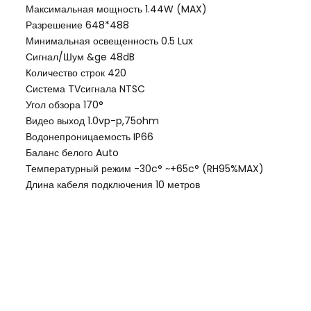
Максимальная мощность 1.44W (MAX)
Разрешение 648*488
Минимальная освещенность 0.5 Lux
Сигнал/Шум &ge 48dB
Количество строк 420
Система TVсигнала NTSC
Угол обзора 170°
Видео выход 1.0vp-p,75ohm
Водонепроницаемость IP66
Баланс белого Auto
Температурный режим -30c° ~+65c° (RH95%MAX)
Длина кабеля подключения 10 метров