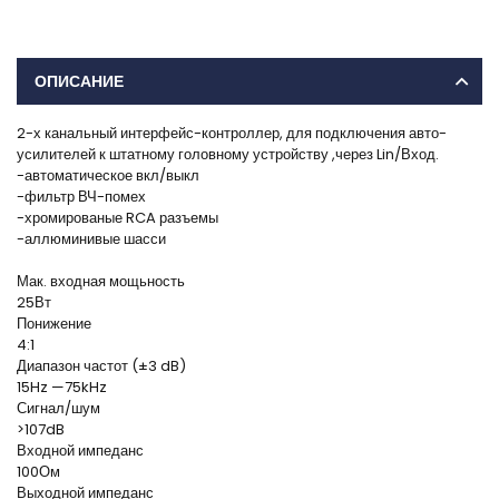
ОПИСАНИЕ
2-х канальный интерфейс-контроллер, для подключения авто-
усилителей к штатному головному устройству ,через Lin/Вход.
-автоматическое вкл/выкл
-фильтр ВЧ-помех
-хромированые RCA разъемы
-аллюминивые шасси
Мак. входная мощьность
25Вт
Понижение
4:1
Диапазон частот (±3 dB)
15Hz —75kHz
Сигнал/шум
>107dB
Входной импеданс
100Ом
Выходной импеданс