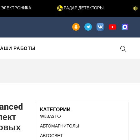
ЕКТРОНИКА
РАДАР ДЕТЕКТОРЫ
ШУ
АШИ РАБОТЫ
lanced
КАТЕГОРИИ
лект
WEBASTO
овых
АВТОМАГНИТОЛЫ
АВТОСВЕТ