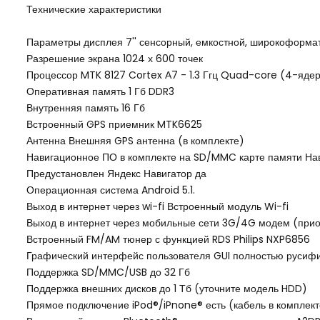
Технические характеристики
Параметры дисплея 7'' сенсорный, емкостной, широкоформа
Разрешение экрана 1024 х 600 точек
Процессор MTK 8127 Cortex А7 - 1.3 Ггц Quad-core (4-яде
Оперативная память 1 Гб DDR3
Внутренняя память 16 Гб
Встроенный GPS приемник MTK6625
Антенна Внешняя GPS антенна (в комплекте)
Навигационное ПО в комплекте на SD/MMC карте памяти Нав
Предустановлен Яндекс Навигатор да
Операционная система Android 5.1.
Выход в интернет через wi-fi Встроенный модуль Wi-fi
Выход в интернет через мобильные сети 3G/4G модем (прио
Встроенный FM/AM тюнер с функцией RDS Philips NXP6856
Графический интерфейс пользователя GUI полностью русиф
Поддержка SD/MMC/USB до 32 Гб
Поддержка внешних дисков до 1 Тб (уточните модель HDD)
Прямое подключение iPod®/iPnone® есть (кабель в комплект