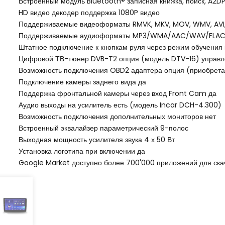
Встроенный модуль Bluetooth® записная книжка, поиск, A2D
HD видео декодер поддержка 1080P видео
Поддерживаемые видеоформаты RMVK, MKV, MOV, WMV, AVI, 
Поддерживаемые аудиоформаты MP3/WMA/AAC/WAV/FLAC 
Штатное подключение к кнопкам руля через режим обучения 
Цифровой ТВ-тюнер DVB-T2 опция (модель DTV-16) управле
Возможность подключения OBD2 адаптера опция (приобрета
Подключение камеры заднего вида да
Поддержка фронтальной камеры через вход Front Cam да
Аудио выходы на усилитель есть (модель Incar DCH-4.300)
Возможность подключения дополнительных мониторов нет
Встроенный эквалайзер параметрический 9-полос
Выходная мощность усилителя звука 4 х 50 Вт
Установка логотипа при включении да
Google Market доступно более 700'000 приложений для ска