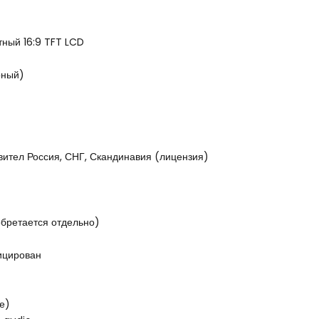
тный 16:9 TFT LCD
рный)
ител Россия, СНГ, Скандинавия (лицензия)
бретается отдельно)
ицирован
е)