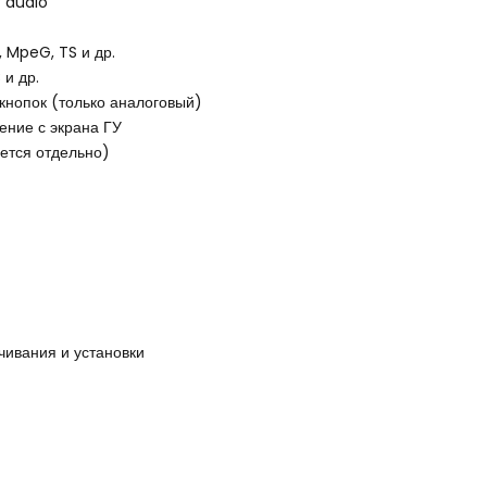
P audio
MpeG, TS и др.
и др.
кнопок (только аналоговый)
ние с экрана ГУ
ется отдельно)
чивания и установки