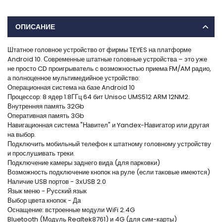
ОПИСАНИЕ
Штатное головное устройство от фирмы TEYES на платформе
Android 10. Современные штатные головные устройства – это уже
не просто CD проигрыватель с возможностью приема FM/AM радио,
а полноценное мультимедийное устройство:
Операционная система на базе Android 10
Процессор: 8 ядер 1.8ГГц 64 бит Unisoc UMS512 ARM 12NM2.
Внутренняя память 32Gb
Оперативная память 3Gb
Навигационная система "Навител" и Yandex-Навигатор или другая
на выбор.
Подключить мобильный телефон к штатному головному устройству
и прослушивать треки.
Подключение камеры заднего вида (для парковки)
Возможность подключение кнопок на руле (если таковые имеются)
Наличие USB портов - 3хUSB 2.0
Язык меню - Русский язык
Выбор цвета кнопок - Да
Оснащение: встроенные модули WiFi 2.4G
Bluetooth (Модуль Realtek8761) и 4G (для сим-карты)