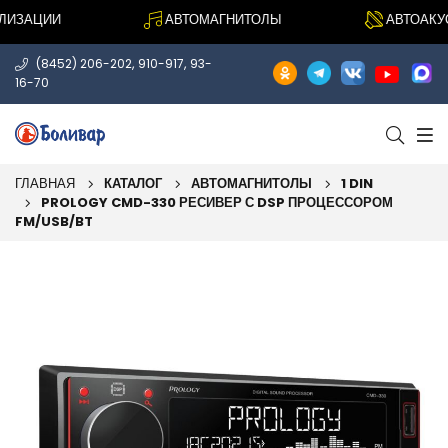
ЗАЦИИ
АВТОМАГНИТОЛЫ
АВТОАКУСТ
,
,
(8452) 206-202
910-917
93-
16-70
ГЛАВНАЯ
КАТАЛОГ
АВТОМАГНИТОЛЫ
1 DIN
PROLOGY CMD-330 РЕСИВЕР С DSP ПРОЦЕССОРОМ
FM/USB/BT