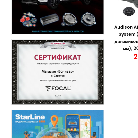
Audison A
System (
динамиков 
мм), 2
2