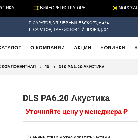
ТИКА
ВИДЕОРЕГИСТРАТОРЫ
МОРСКАЯ Э
Г. САРАТОВ, УЛ. ЧЕРНЫШЕВСКОГО, 54/4
Г. САРАТОВ, ТАНКИСТОВ 1-Й ПРОЕЗД, 90
КАТАЛОГ
О КОМПАНИИ
АКЦИИ
НОВИНКИ
Н
Х КОМПОНЕНТНАЯ
16
DLS PA6.20 АКУСТИКА
DLS PA6.20 Акустика
Уточняйте цену у менеджера ₽
*Данный товар можно оплатить частями