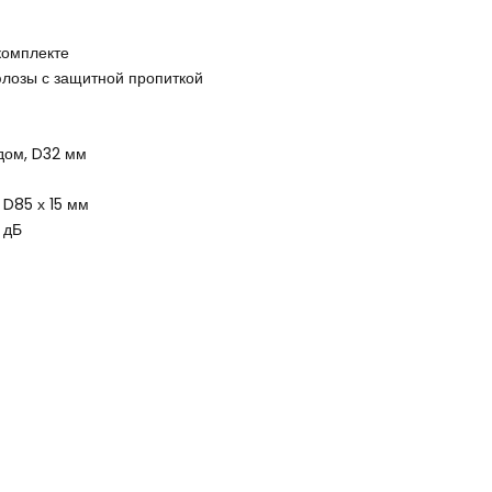
комплекте
лозы с защитной пропиткой
дом, D32 мм
D85 х 15 мм
 дБ