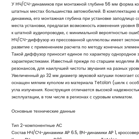
У НЧ/СЧ-динамиков при монтажной глубине 56 мм форма ко
штатных местах большинства автомобилей. В комплектацию 
динамика, его монтажная глубина при установке заподлицо с
места установки, предлагая возможность изменения уровня 
к штатной аудиопроводке, с минимальной вероятностью ошиб
НЧ/СЧ-диффузор из прессованной целлюлозы имеет экспоне
развитие с применением расчета по методу конечных элемен
Такой диффузор приносит единое по характеру однородное 
характеристиками. Известный прежде по старшим моделям 
резонансов, для наилучшей чистоты звучания на разных уров
Увеличенный до 32 мм диаметр звуковой катушки помогает с
оснащен мягким куполом из материала Tetolon (шелк с осо
угла излучения. Конструкция отличается высокой надежность
эксплуатации, в том числе в регионах с суровым климатом.
Основные технические данные
Тип 2-компонентные АС
Состав НЧ/СЧ-динамики AP 6.5, ВЧ-динамики AP 1, кроссов