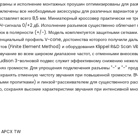
рзины и исполнение монтажных проушин оптимизированы для ра
включены все необходимые аксессуары для различных вариантов у
оставляет всего 8,5 мм. Миниатюрный кроссовер практически не т
ВЧ-сигнала 0/+2 дБ. Исполнение разъемов существенно облегчает
ок в полярности (+/-). Модель комплектуется защитными сетками.
нциальный профиль V-cone, достоинства которого получили дал
тов (Finite Element Method) и оборудования Klippel R&D Scan Vi
звучание во всем широком диапазоне частот, с отменными внеосе
Audison 3-волновой подвес служит эффективному снижению нежел
нях громкости. Для упрощения подключения разъемы "-" и "-" про
охранять отменную чистоту звучания при повышенной громкости. 
быми пропитками) и линзой-рассеивателем для существенного ра
ю, сохраняя высокие характеристики звучания при интенсивной мн
ер APCX TW