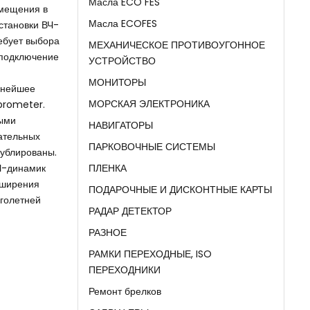
Масла ECO FES
змещения в
Масла ECOFES
становки ВЧ-
ребует выбора
МЕХАНИЧЕСКОЕ ПРОТИВОУГОННОЕ
 подключение
УСТРОЙСТВО
МОНИТОРЫ
ьнейшее
МОРСКАЯ ЭЛЕКТРОНИКА
brometer.
выми
НАВИГАТОРЫ
ательных
ПАРКОВОЧНЫЕ СИСТЕМЫ
дублированы.
ВЧ-динамик
ПЛЕНКА
сширения
ПОДАРОЧНЫЕ И ДИСКОНТНЫЕ КАРТЫ
оголетней
РАДАР ДЕТЕКТОР
РАЗНОЕ
РАМКИ ПЕРЕХОДНЫЕ, ISO
ПЕРЕХОДНИКИ
Ремонт брелков