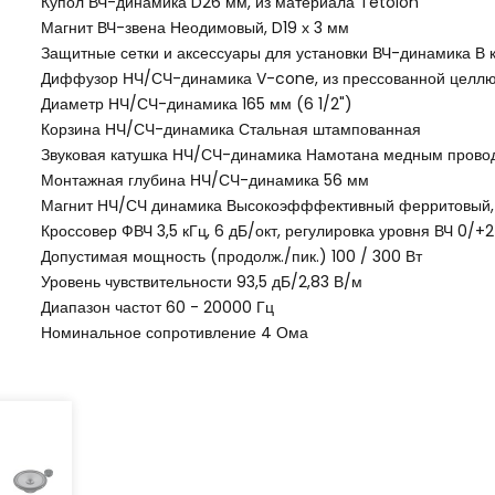
Купол ВЧ-динамика D26 мм, из материала Tetolon
Магнит ВЧ-звена Неодимовый, D19 х 3 мм
Защитные сетки и аксессуары для установки ВЧ-динамика В 
Диффузор НЧ/СЧ-динамика V-cone, из прессованной целлю
Диаметр НЧ/СЧ-динамика 165 мм (6 1/2")
Корзина НЧ/СЧ-динамика Стальная штампованная
Звуковая катушка НЧ/СЧ-динамика Намотана медным прово
Монтажная глубина НЧ/СЧ-динамика 56 мм
Магнит НЧ/СЧ динамика Высокоэфффективный ферритовый, 
Кроссовер ФВЧ 3,5 кГц, 6 дБ/окт, регулировка уровня ВЧ 0/+2
Допустимая мощность (продолж./пик.) 100 / 300 Вт
Уровень чувствительности 93,5 дБ/2,83 В/м
Диапазон частот 60 - 20000 Гц
Номинальное сопротивление 4 Ома