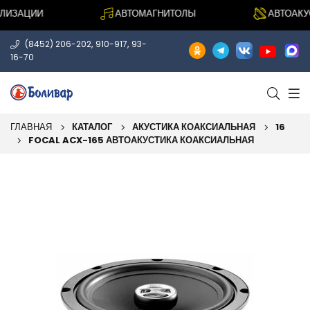
ИЗАЦИИ
АВТОМАГНИТОЛЫ
АВТОАКУС
,
,
(8452) 206-202
910-917
93-
16-70
ГЛАВНАЯ
КАТАЛОГ
АКУСТИКА КОАКСИАЛЬНАЯ
16
FOCAL ACX-165 АВТОАКУСТИКА КОАКСИАЛЬНАЯ