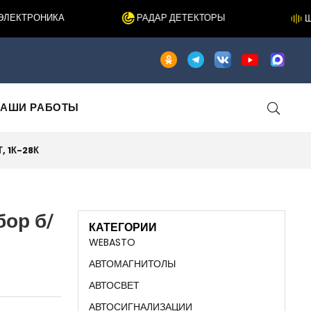
КТРОНИКА
РАДАР ДЕТЕКТОРЫ
ШУМ
АШИ РАБОТЫ
, 1К-28К
бор б/
КАТЕГОРИИ
WEBASTO
АВТОМАГНИТОЛЫ
АВТОСВЕТ
АВТОСИГНАЛИЗАЦИИ